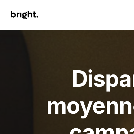
Dispar
moyenne
campa