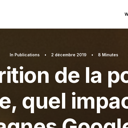
W
In
Publications
•
2 décembre 2019
•
8 Minutes
ition de la p
, quel impact
gnes Googl