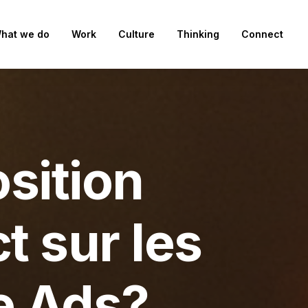
hat we do
Work
Culture
Thinking
Connect
osition
 sur les
e Ads?