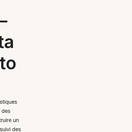
–
ta
to
istiques
 des
ruire un
 suivi des