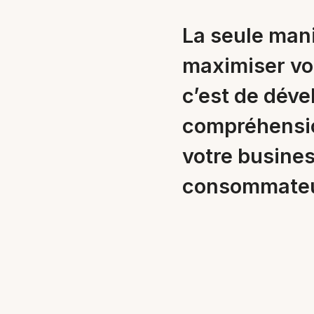
La seule man
maximiser vot
c’est de dév
compréhensio
votre busines
consommateu