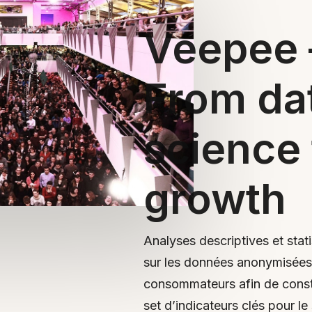
Veepee 
From da
science 
growth
Analyses descriptives et stat
sur les données anonymisées
consommateurs afin de const
set d’indicateurs clés pour le