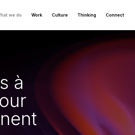
hat we do
Work
Culture
Thinking
Connect
s à
our
nnent