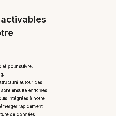
 activables
tre
et pour suivre,
ng.
tructuré autour des
 sont ensuite enrichies
is intégrées à notre
e émerger rapidement
ecture de données