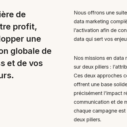
ière de
Nous offrons une suite
data marketing complèt
re profit,
l’activation afin de co
elopper une
data qui sert vos enje
n globale de
Nos missions en data 
s et de vos
sur deux piliers : l’attr
rs.
Ces deux approches c
offrent une base solid
précisément l’impact r
communication et de m
chaque campagne est é
deux piliers.