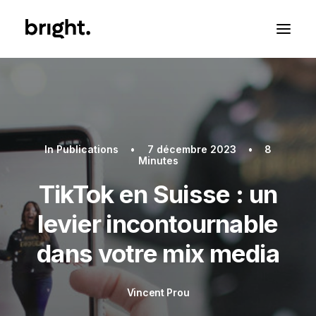
In
Publications
•
7 décembre 2023
•
8
Minutes
TikTok en Suisse : un
levier incontournable
dans votre mix media
Vincent Prou