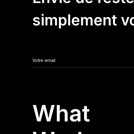
simplement vo
What