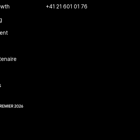
owth
+41 21 601 01 76
g
ent
tenaire
s