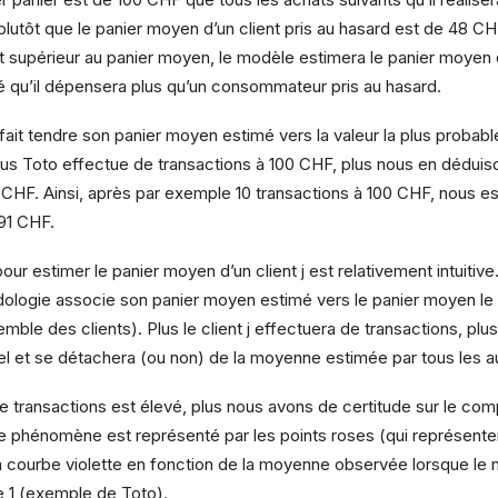
e plutôt que le panier moyen d’un client pris au hasard est de 48 
nt supérieur au panier moyen, le modèle estimera le panier moyen
lité qu’il dépensera plus qu’un consommateur pris au hasard.
fait tendre son panier moyen estimé vers la valeur la plus probab
us Toto effectue de transactions à 100 CHF, plus nous en dédui
CHF. Ainsi, après par exemple 10 transactions à 100 CHF, nous es
91 CHF.
ur estimer le panier moyen d’un client j est relativement intuitive. 
odologie associe son panier moyen estimé vers le panier moyen l
mble des clients). Plus le client j effectuera de transactions, plu
l et se détachera (ou non) de la moyenne estimée par tous les 
e transactions est élevé, plus nous avons de certitude sur le com
 Ce phénomène est représenté par les points roses (qui représente
la courbe violette en fonction de la moyenne observée lorsque le
e 1 (exemple de Toto).