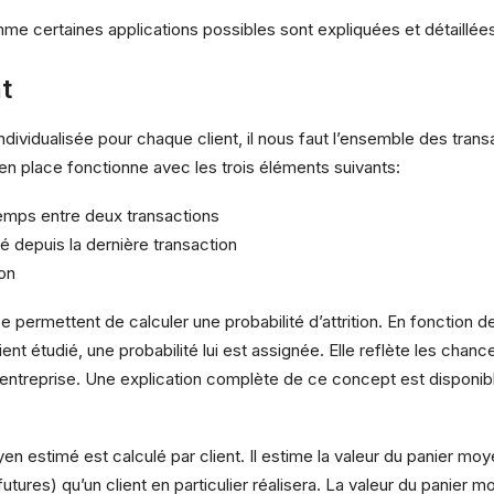
e certaines applications possibles sont expliquées et détaillées 
t
ndividualisée pour chaque client, il nous faut l’ensemble des tran
en place fonctionne avec les trois éléments suivants:
emps entre deux transactions
depuis la dernière transaction
ion
 permettent de calculer une probabilité d’attrition. En fonction d
t étudié, une probabilité lui est assignée. Elle reflète les chance
’entreprise.
Une explication complète de ce concept est disponibl
yen estimé est calculé par client. Il estime la valeur du panier m
utures) qu’un client en particulier réalisera. La valeur du panier 