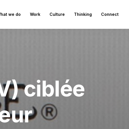
hat we do
Work
Culture
Thinking
Connect
V) ciblée
eur