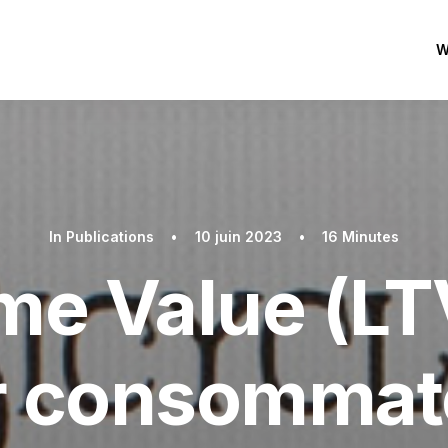
W
In
Publications
•
10 juin 2023
•
16 Minutes
ime Value (LT
r consommat