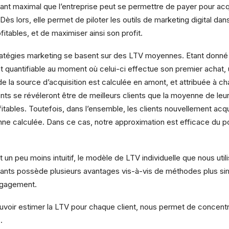
t maximal que l’entreprise peut se permettre de payer pour acqu
 Dès lors, elle permet de piloter les outils de marketing digital dan
fitables, et de maximiser ainsi son profit.
tratégies marketing se basent sur des LTV moyennes. Etant donné 
ment quantifiable au moment où celui-ci effectue son premier achat
e la source d’acquisition est calculée en amont, et attribuée à ch
ents se révéleront être de meilleurs clients que la moyenne de leu
itables. Toutefois, dans l’ensemble, les clients nouvellement acqu
ne calculée. Dans ce cas, notre approximation est efficace du po
un peu moins intuitif, le modèle de LTV individuelle que nous util
vants possède plusieurs avantages vis-à-vis de méthodes plus si
ngagement.
ouvoir estimer la LTV pour chaque client, nous permet de concentr
.