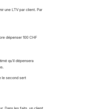
ir une LTV par client. Par
ncore dépenser 100 CHF
timé qu’il dépensera
ns.
e le second sert
. Dans les faits, un client