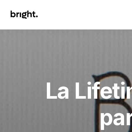
La Lifet
pa