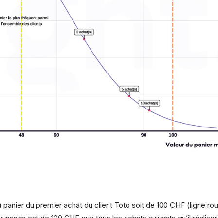
 panier du premier achat du client Toto soit de 100 CHF (ligne rou
 panier est de 100 CHF que tous les achats suivants qu’il réalise