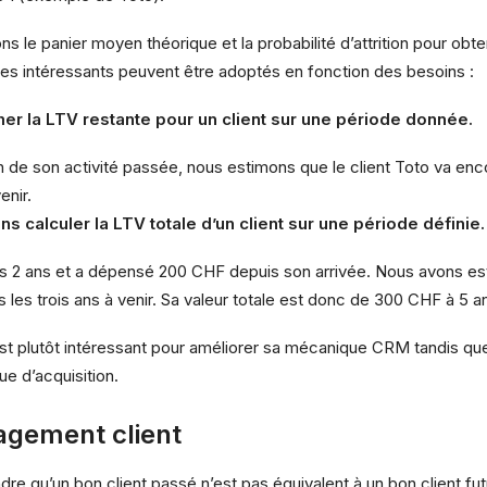
 le panier moyen théorique et la probabilité d’attrition pour obten
vues intéressants peuvent être adoptés en fonction des besoins :
imer la LTV restante pour un client sur une période donnée.
n de son activité passée, nous estimons que le client Toto va e
enir.
s calculer la LTV totale d’un client sur une période définie.
is 2 ans et a dépensé 200 CHF depuis son arrivée. Nous avons es
les trois ans à venir. Sa valeur totale est donc de 300 CHF à 5 a
st plutôt intéressant pour améliorer sa mécanique CRM tandis qu
e d’acquisition.
gagement client
re qu’un bon client passé n’est pas équivalent à un bon client futur