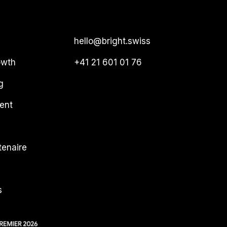
hello@bright.swiss
owth
+41 21 601 01 76
g
ent
tenaire
s