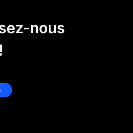
ssez-nous
!